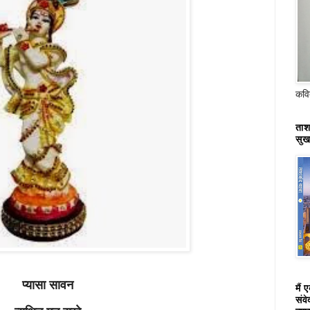
कवित
ताश
सुख
प्यासा सावन
मैं 
संव