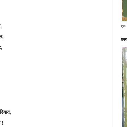
,
एक स
ल,
छलक
ट,
रियाद,
 !