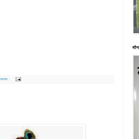
मौन
ents :