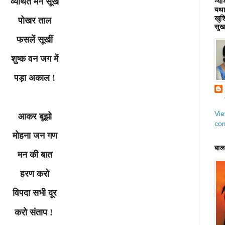
व्यथित मन सूखे
न्या
यथास
खुशि
पोखर ताल
सुख 
फसलें सूखीं
शुष्क वन जग में
पड़ा अकाल !
Vi
आकर बूझो
com
मोहना जन गण
बाला
मन की बात
हरण करो
विपदा सभी दूर
करो संताप !